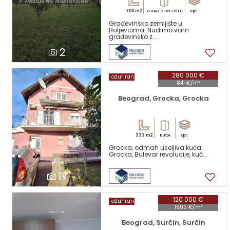
700 m2
spr.
GRAĐ. ZEMLJIŠTE
Građevinsko zemljište u
Boljevcima. Nudimo vam
građevinsko z...
2
280 000 €
ažuriran
841 €/m²
Beograd, Grocka, Grocka
333 m2
spr.
KUĆA
Grocka, odmah useljiva kuća.
Grocka, Bulevar revolucije, kuć...
17
120 000 €
ažuriran
1905 €/m²
Beograd, Surčin, Surčin