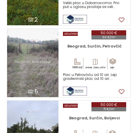
Veliki plac u Dobanovcima. Prvi
put u oglasu prodaje se veli...
2
50 000 €
ažuriran
50 €/m²
Beograd, Surčin, Petrovčić
1000 m2
spr.
GRAĐ. ZEMLJIŠTE
Plac u Petrovčiću od 10 ari. Lep
građevinski plac od 10 ari ...
5
50 000 €
ažuriran
71 €/m²
Beograd, Surčin, Boljevci