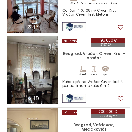
109 m2
2. spr.
ČETVOROSOBAN STAN
Odličan 4.0, 109 m² Crveni Krst.
Vračar, Crveni krst, Metohi...
17
195 000 €
ažuriran
3197 €/m²
Beograd, Vračar, Crveni Krst -
Vračar
61 m2
spr.
KUĆA
Kuća, opština Vračar, Crveni krst. U
ponudi imamo kuću 61m2,...
10
200 000 €
ažuriran
2500 €/m²
Beograd, Voždovac,
Medaković I