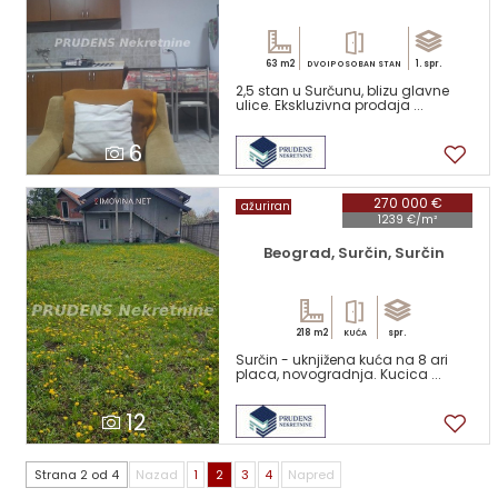
63 m2
1. spr.
DVOIPOSOBAN STAN
2,5 stan u Surčunu, blizu glavne
ulice. Ekskluzivna prodaja ...
6
270 000 €
ažuriran
1239 €/m²
Beograd, Surčin, Surčin
218 m2
spr.
KUĆA
Surčin - uknjižena kuća na 8 ari
placa, novogradnja. Kucica ...
12
Strana 2 od 4
Nazad
1
2
3
4
Napred