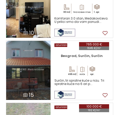
80 m2
1. spr.
TROSOBAN STAN
Komforan 3.0 stan, Medakovićeva.
U prilici smo da vam ponudi...
10
765 000 €
ažuriran
1645 €/m²
Beograd, Surčin, Surčin
465 m2
spr.
KUĆA
Surčin, tri spratne kuće u nizu. Tri
spratne kuće na 6 ari p...
15
100 000 €
ažuriran
192 €/m²