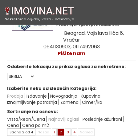
Prudens nekretnine
Nekretnine oglasi, vesti i edukacije
Redni broj u Registru posrednika: 1065
Beograd, Vojislava Ilića 6,
Vračar
0641130903, 0117492063
Pišite nam
Odaberite lokaciju za prikaz oglasa za nekretnine:
Izaberite neku od sledećih kategorija:
Prodaja
Izdavanje
Novogradnja
Kupovina
Iznajmljivanje potražnja
Zamena
Cimer/ka
Sortiranje na osnovu:
Vrsta/Reon/Cena
Najnoviji oglasi
Poslednje ažurirani
Cena
Cena po m2
Strana 2 od 4
Nazad
1
2
3
4
Napred