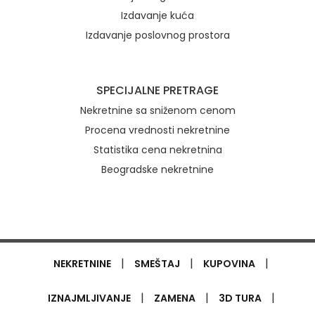
Izdavanje kuća
Izdavanje poslovnog prostora
SPECIJALNE PRETRAGE
Nekretnine sa sniženom cenom
Procena vrednosti nekretnine
Statistika cena nekretnina
Beogradske nekretnine
|
|
|
NEKRETNINE
SMEŠTAJ
KUPOVINA
|
|
|
IZNAJMLJIVANJE
ZAMENA
3D TURA