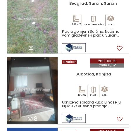
Beograd, Surčin, Surčin
522 m2
spr.
GRAĐ. ZEMLJIŠTE
Plac u gornjem Surčinu. Nudimo
vam građevinski plac u Surčin...
1
260 000 €
ažuriran
2080 €/m²
Subotica, Kanjiža
125 m2
spr.
KUĆA
Uknjižena spratna kuća u naselju
Ključ. Ekskluzivna prodaja ...
8