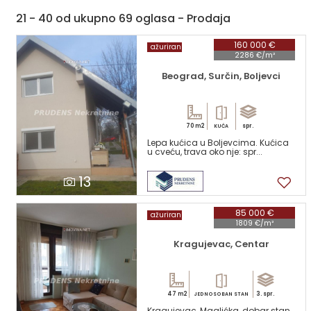
21 - 40 od ukupno 69 oglasa - Prodaja
160 000 €
ažuriran
2286 €/m²
Beograd, Surčin, Boljevci
70 m2
spr.
KUĆA
Lepa kućica u Boljevcima. Kućica
u cveću, trava oko nje: spr...
13
85 000 €
ažuriran
1809 €/m²
Kragujevac, Centar
47 m2
3. spr.
JEDNOSOBAN STAN
Kragujevac, Maglićka, dobar stan,