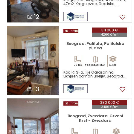
47m2. Kragujevac, Gradska ...
12
311 000 €
ažuriran
4260 €/m²
Beograd, Palilula, Palilulska
pijaca
73 m2
4. spr.
TROSOBAN STAN
Kod RTS-a, Ilije Garašanina,
uknjižen odmah useljiv. Beograd...
13
380 000 €
ažuriran
3486 €/m²
Beograd, Zvezdara, Crveni
Krst - Zvezdara