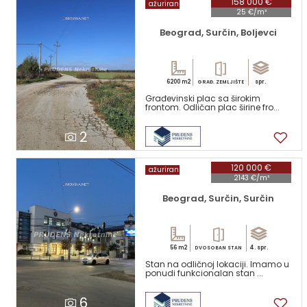
158 000 €
ažuriran
25 €/m²
Beograd, Surčin, Boljevci
6200 m2
spr.
GRAĐ. ZEMLJIŠTE
Građevinski plac sa širokim
frontom. Odličan plac širine fro...
2
120 000 €
ažuriran
2143 €/m²
Beograd, Surčin, Surčin
56 m2
4. spr.
DVOSOBAN STAN
Stan na odličnoj lokaciji. Imamo u
ponudi funkcionalan stan ...
6