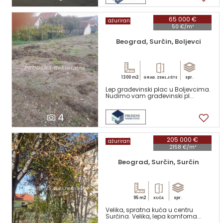
65 000 €
ažuriran
50 €/m²
Beograd, Surčin, Boljevci
1300 m2
spr.
GRAĐ. ZEMLJIŠTE
Lep građevinski plac u Boljevcima.
Nudimo vam građevinski pl...
4
205 000 €
ažuriran
2158 €/m²
Beograd, Surčin, Surčin
95 m2
spr.
KUĆA
Velika, spratna kuća u centru
Surčina. Velika, lepa komforna...