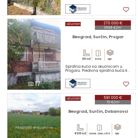
5
270 000 €
ažuriran
3068 €/m²
Beograd, Surčin, Progar
88 m2
spr.
KUĆA
Spratna kuća sa okućnicom u
Progaru. Predivna spratna kuća k...
17
581 000 €
ažuriran
70 €/m²
Beograd, Surčin, Dobanovci
8300 m2
spr.
GRAĐ. ZEMLJIŠTE