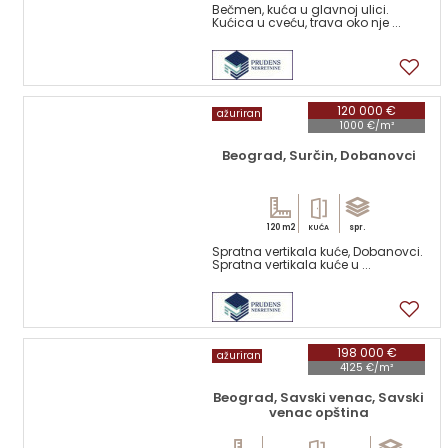
Bečmen, kuća u glavnoj ulici.
Kućica u cveću, trava oko nje ...
16
120 000 €
ažuriran
1000 €/m²
Beograd, Surčin, Dobanovci
120 m2
spr.
KUĆA
Spratna vertikala kuće, Dobanovci.
Spratna vertikala kuće u ...
9
198 000 €
ažuriran
4125 €/m²
Beograd, Savski venac, Savski
venac opština