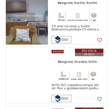
Beograd, Surčin, Surčin
63 m2
1. spr.
DVOIPOSOBAN STAN
2.5 stan na ulazu u Surčin.
Ekskluzivna prodaja 2.5 stana u ...
6
350 000 €
ažuriran
25 €/m²
Beograd, Grocka, Vrčin
14000 m2
spr.
GRAĐ. ZEMLJIŠTE
AUTO-PUT, naplatna rampa, 140
ari. Plac u građevinskom podru...
4