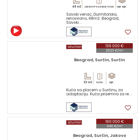
48 m2
vpr spr.
JEDNOIPOSOBAN STAN
Savski venac, Durmitorska,
renovirano, 48m2. Beograd,
Savski...
14
139 000 €
ažuriran
2623 €/m²
Beograd, Surčin, Surčin
53 m2
spr.
KUĆA
Kuća sa placem u Surčinu, za
adaptaciju. Kuća prizemna za re...
2
160 000 €
ažuriran
640 €/m²
Beograd, Surčin, Jakovo