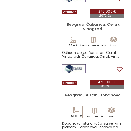
270 000 €
ažuriran
2872 €/m²
Beograd, Čukarica, Cerak
vinogradi
94 m2
5. spr.
ČETVOROSOBAN STAN
Odličan porodičan stan, Cerak
Vinogradi. Čukarica, Cerak Vin...
17
475 000 €
ažuriran
83 €/m²
Beograd, Surčin, Dobanovci
5700 m2
spr.
GRAĐ. ZEMLJIŠTE
Dobanovci, stara kuća sa velikim
placem. Dobanovci-seosko do...