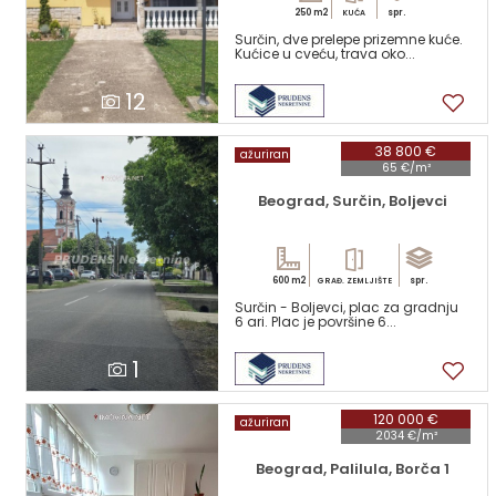
250 m2
spr.
KUĆA
Surčin, dve prelepe prizemne kuće.
Kućice u cveću, trava oko...
12
38 800 €
ažuriran
65 €/m²
Beograd, Surčin, Boljevci
600 m2
spr.
GRAĐ. ZEMLJIŠTE
Surčin - Boljevci, plac za gradnju
6 ari. Plac je površine 6...
1
120 000 €
ažuriran
2034 €/m²
Beograd, Palilula, Borča 1