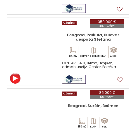
15
350 000 €
ažuriran
3070 €/m²
Beograd, Palilula, Bulevar
despota Stefana
114 m2
6. spr.
ČETVOROSOBAN STAN
CENTAR - 4.0, 114m2, uknjižen,
odmah useljv. Centar, Porečka...
17
85 000 €
ažuriran
567 €/m²
Beograd, Surčin, Bečmen
150 m2
spr.
KUĆA