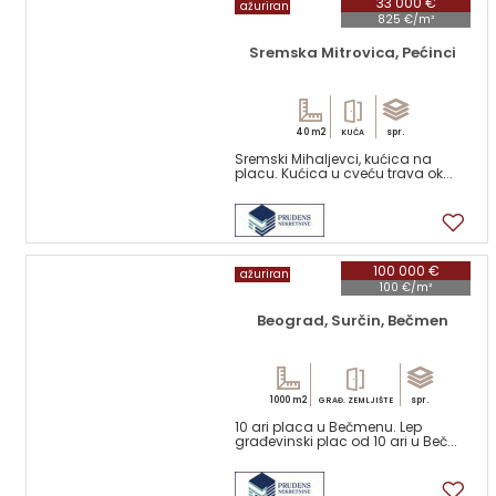
33 000 €
ažuriran
825 €/m²
Sremska Mitrovica, Pećinci
40 m2
spr.
KUĆA
Sremski Mihaljevci, kućica na
placu. Kućica u cveću trava ok...
7
100 000 €
ažuriran
100 €/m²
Beograd, Surčin, Bečmen
1000 m2
spr.
GRAĐ. ZEMLJIŠTE
10 ari placa u Bečmenu. Lep
građevinski plac od 10 ari u Beč...
1