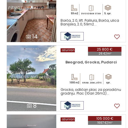
59 m2
5. spr.
DVOSOBAN STAN
Borča, 2.0, lift. Palilula, Borča, ulica
Banijska, 2.0, 59m2...
14
25 800 €
ažuriran
26 €/m²
Beograd, Grocka, Pudarci
1000 m2
spr.
GRAĐ. ZEMLJIŠTE
Grocka, odličan plac za porodičnu
gradnju. Plac (10ari 26m2)...
8
105 000 €
ažuriran
1667 €/m²