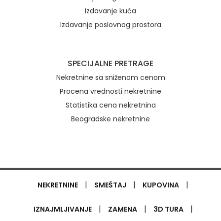
Izdavanje kuća
Izdavanje poslovnog prostora
SPECIJALNE PRETRAGE
Nekretnine sa sniženom cenom
Procena vrednosti nekretnine
Statistika cena nekretnina
Beogradske nekretnine
|
|
|
NEKRETNINE
SMEŠTAJ
KUPOVINA
|
|
|
IZNAJMLJIVANJE
ZAMENA
3D TURA