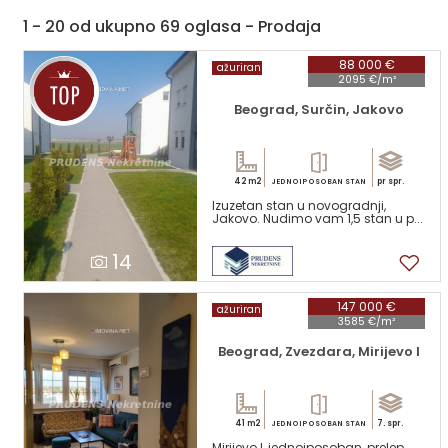
1 - 20 od ukupno 69 oglasa - Prodaja
88 000 €
ažuriran
2095 €/m²
Beograd, Surčin, Jakovo
42 m2
pr spr.
JEDNOIPOSOBAN STAN
Izuzetan stan u novogradnji,
Jakovo. Nudimo vam 1,5 stan u p...
14
147 000 €
ažuriran
3585 €/m²
Beograd, Zvezdara, Mirijevo I
41 m2
7. spr.
JEDNOIPOSOBAN STAN
Mirijevo I, jednoiposoban, prelep