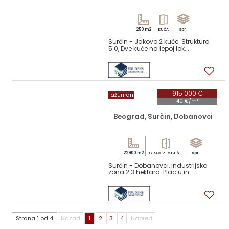
250 m2
spr.
KUĆA
Surčin - Jakovo 2 kuće. Struktura
5.0, Dve kuće na lepoj lok...
11
915 000 €
ažuriran
40 €/m²
Beograd, Surčin, Dobanovci
22900 m2
spr.
GRAĐ. ZEMLJIŠTE
Surčin - Dobanovci, industrijska
zona 2.3 hektara. Plac u in...
2
Strana 1 od 4
Nazad
1
2
3
4
Napred