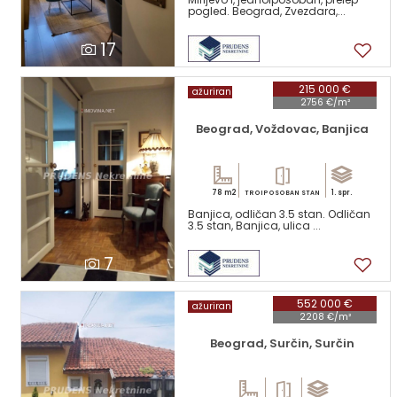
pogled. Beograd, Zvezdara,...
17
215 000 €
ažuriran
2756 €/m²
Beograd, Voždovac, Banjica
78 m2
1. spr.
TROIPOSOBAN STAN
Banjica, odličan 3.5 stan. Odličan
3.5 stan, Banjica, ulica ...
7
552 000 €
ažuriran
2208 €/m²
Beograd, Surčin, Surčin