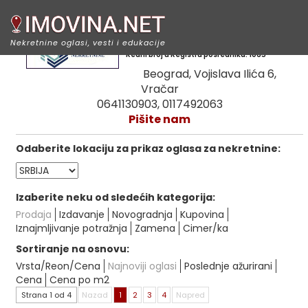
Prudens nekretnine
Nekretnine oglasi, vesti i edukacije
Redni broj u Registru posrednika: 1065
Beograd, Vojislava Ilića 6,
Vračar
0641130903, 0117492063
Pišite nam
Odaberite lokaciju za prikaz oglasa za nekretnine:
Izaberite neku od sledećih kategorija:
Prodaja
Izdavanje
Novogradnja
Kupovina
Iznajmljivanje potražnja
Zamena
Cimer/ka
Sortiranje na osnovu:
Vrsta/Reon/Cena
Najnoviji oglasi
Poslednje ažurirani
Cena
Cena po m2
Strana 1 od 4
Nazad
1
2
3
4
Napred